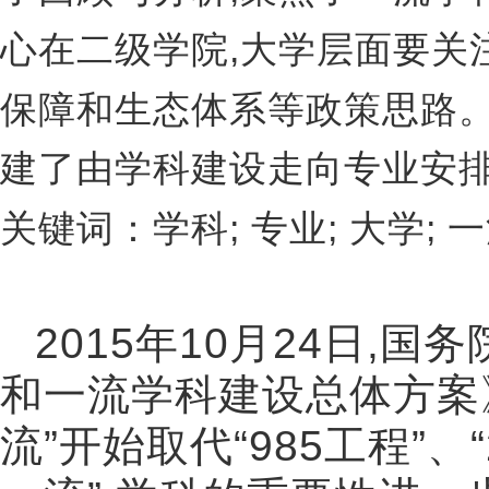
,
心在二级学院
大学层面要关
保障和生态体系等政策思路
建了由学科建设走向专业安
;
;
;
关键词：学科
专业
大学
一
2015
年
10
月
24
日
,
国务
和一流学科建设总体方案
流
”
开始取代
“985
工程
”
、