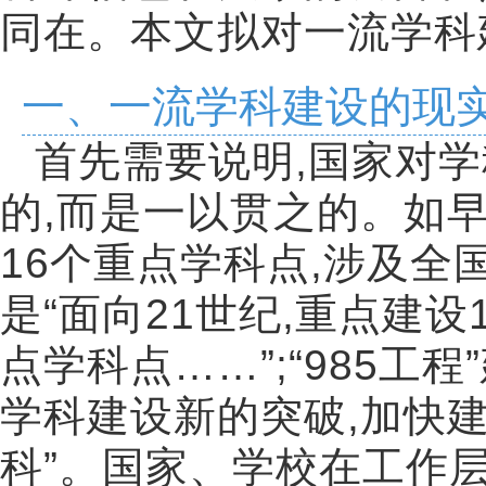
同在。本文拟对一流学科
一、一流学科建设的现
首先需要说明
,
国家对学
的
,
而是一以贯之的。如
16
个重点学科点
,
涉及全
是
“
面向
21
世纪
,
重点建设
点学科点
……”;“985
工程
”
学科建设新的突破
,
加快
科
”
。国家、学校在工作