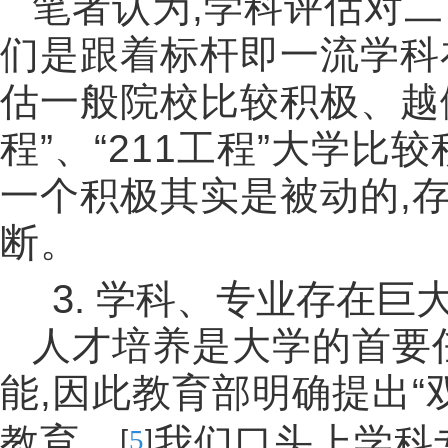
笔者认为
,
学科评估对二
们是跟着标杆即一流学科
估一般院校比较积极、越
程
”
、
“211
工程
”
大学比较
一个积极其实是被动的
,
断。
3.
学科、专业存在巨
人才培养是大学的首要
能
,
因此教育部明确提出
“
教育。
我们口头上学科
[
]
5