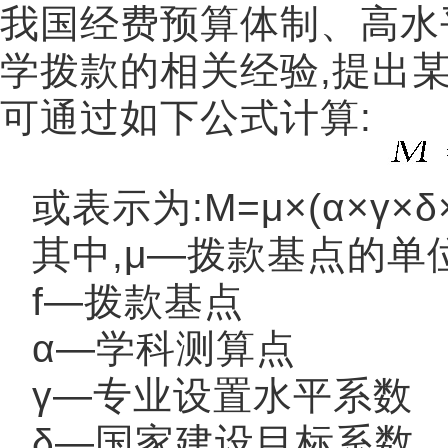
我国经费预算体制、高水
学拨款的相关经验
,
提出
可通过如下公式计算
:
或表示为
:M=μ×(α×γ×δ
其中
,μ—
拨款基点的单
f—
拨款基点
α—
学科测算点
γ—
专业设置水平系数
δ—
国家建设目标系数